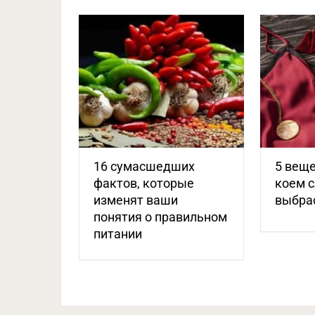
16 сумасшедших
5 веще
фактов, которые
коем с
изменят ваши
выбра
понятия о правильном
питании