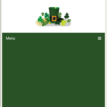
«Песня гондольера» Аппети
Menu