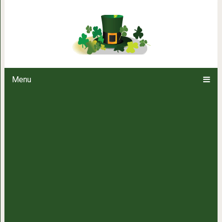
Макароны не отвариваю как обы
Очень вкусно
Menu