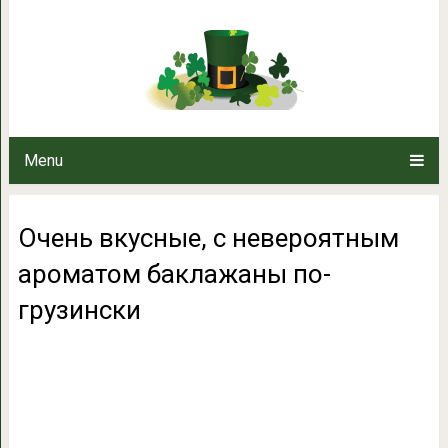
Очень вкусные, с невероятны
грузин
Menu
Очень вкусные, с невероятным
ароматом баклажаны по-
грузински