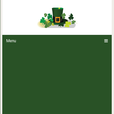
Мои обе бабули жили дружно и 
на свет не поя
Menu