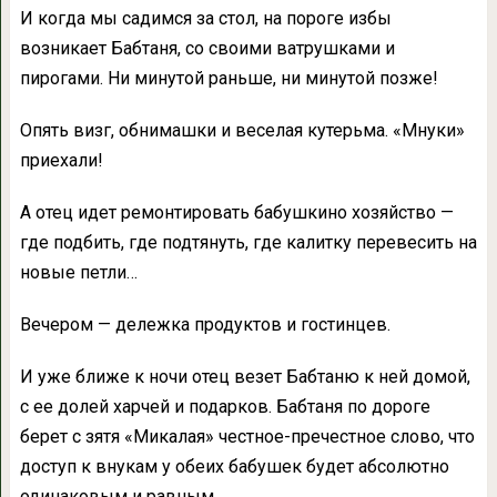
И когда мы садимся за стол, на пороге избы
возникает Бабтаня, со своими ватрушками и
пирогами. Ни минутой раньше, ни минутой позже!
Опять визг, обнимашки и веселая кутерьма. «Мнуки»
приехали!
А отец идет ремонтировать бабушкино хозяйство —
где подбить, где подтянуть, где калитку перевесить на
новые петли…
Вечером — дележка продуктов и гостинцев.
И уже ближе к ночи отец везет Бабтаню к ней домой,
с ее долей харчей и подарков. Бабтаня по дороге
берет с зятя «Микалая» честное-пречестное слово, что
доступ к внукам у обеих бабушек будет абсолютно
одинаковым и равным.