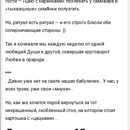
гости — «цаю с баранками» похлебать у самовара и
«тыквишные» семАчки полузгать.
Но, ритуал есть ритуал — и его строго блюли обе
соперничающие стороны. ))
Так и кочевали мы каждую неделю от одной
любящей Души к другой, совершая круговорот
Любви в природе…
***
…Давно уже нет на свете наших бабулечек… У нас, у
всех троих, уже свои «мнуки»…
Но, как же хочется порой вернуться за тот
некрашенный, скобленный стол, на котором стоит
картошка с «цацками»…