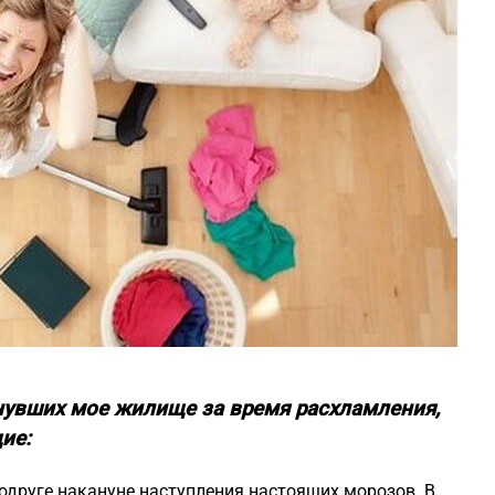
нувших мое жилище за время расхламления,
ие:
одруге накануне наступления настоящих морозов. В