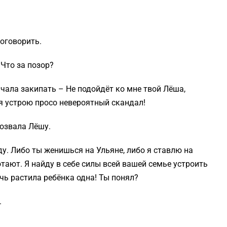
поговорить.
 Что за позор?
чала закипать – Не подойдёт ко мне твой Лёша,
 я устрою просо невероятный скандал!
дозвала Лёшу.
ду. Либо ты женишься на Ульяне, либо я ставлю на
отают. Я найду в себе силы всей вашей семье устроить
очь растила ребёнка одна! Ты понял?
.