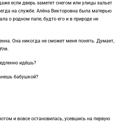
даже если дверь заметет снегом или улицы зальет
егда на службе. Алёна Викторовна была матерью
ла о родном папе, будто его и в природе не
менна. Она никогда не сможет меня понять. Думает,
Уля.
медленно идёшь?
танешь бабушкой?
 потом и вовсе остановилась, усевшись на первую