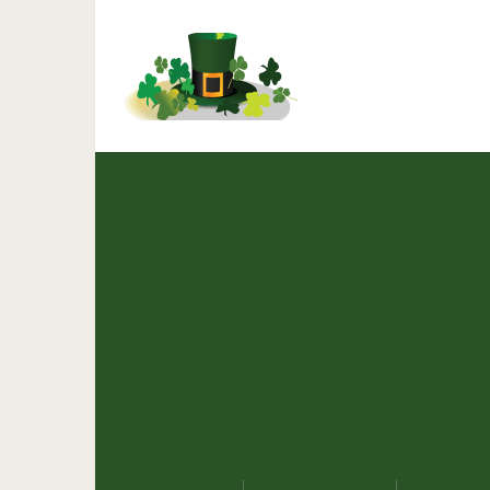
Яблочный пирог нежн
кор