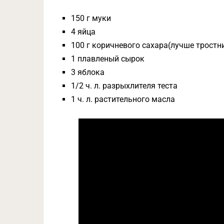
150 г муки
4 яйца
100 г коричневого сахара(лучше тростн
1 плавленый сырок
3 яблока
1/2 ч. л. разрыхлителя теста
1 ч. л. растительного масла