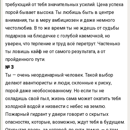
требующий от тебя значительных усилий. Цена успеха
порой бывает высока. Ты любишь быть в центре
внимания, ты в меру амбициозен и даже немного
честолюбив. В то же время ты не ждешь от судьбы
подарков на блюдечке с голубой каемочкой, но
уверен, что терпение и труд всё перетрут. Частенько
ты ловишь кайф не от самого результата, а от
пройденного пути.
№ 3
Ты — очень неординарный человек. Такой выбор
делают авантюристы и люди, склонные к риску,
порой даже необоснованному. Но если ты не
охладишь свой пыл, жизнь сама может окатить тебя
холодной водой и низвести с небес на землю.
Пожарный гидрант у двери говорит о скрытых
опасностях, которые, возможно, ждут тебя в будущем.
Открытая дверь, за которой, по сути, темно, — о том,