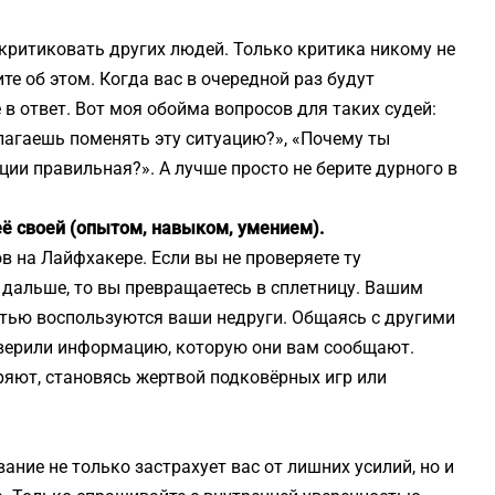
критиковать других людей. Только критика никому не
е об этом. Когда вас в очередной раз будут
 в ответ. Вот моя обойма вопросов для таких судей:
длагаешь поменять эту ситуацию?», «Почему ты
ции правильная?». А лучше просто не берите дурного в
ё своей (опытом, навыком, умением).
 на Лайфхакере. Если вы не проверяете ту
дальше, то вы превращаетесь в сплетницу. Вашим
стью воспользуются ваши недруги. Общаясь с другими
оверили информацию, которую они вам сообщают.
ряют, становясь жертвой подковёрных игр или
вание не только застрахует вас от лишних усилий, но и