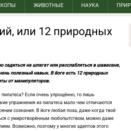
СКОПЫ
ЖИВОТНЫЕ
НАУКА
ПРИ
ий, или 12 природных
 садиться на шпагат или расслабляться в шавасане,
ень полезный навык. В йоге есть 12 природных
иты от манипуляторов.
т пилатеса? Если очень упрощённо, то лишь
ские упражнения из пилатеса мало чем отличаются
оянии сознания. В йоге любая поза, даже когда твоё
ться с умиротворённым любопытством, можно даже
илием. Возможно, поэтому у многих адептов этого