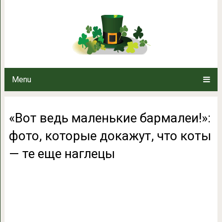
«Вот ведь маленькие бармалеи!»
коты — те ещ
Menu
«Вот ведь маленькие бармалеи!»:
фото, которые докажут, что коты
— те еще наглецы