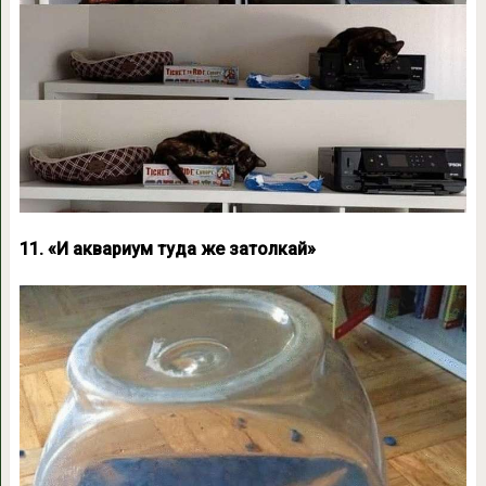
11. «И аквариум туда же затолкай»