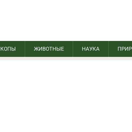
еть наша планета, если растают все
ледники
СКОПЫ
ЖИВОТНЫЕ
НАУКА
ПРИ