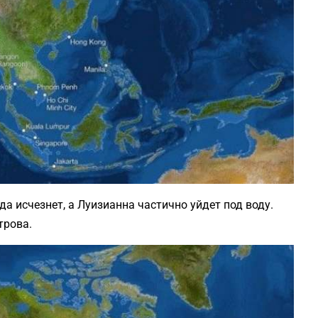
а исчезнет, а Луизианна частично уйдет под воду.
трова.