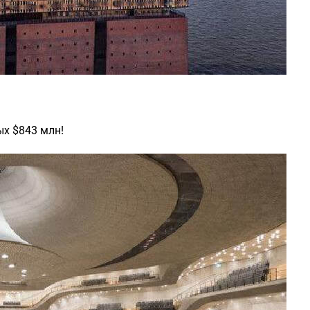
ых $843 млн!