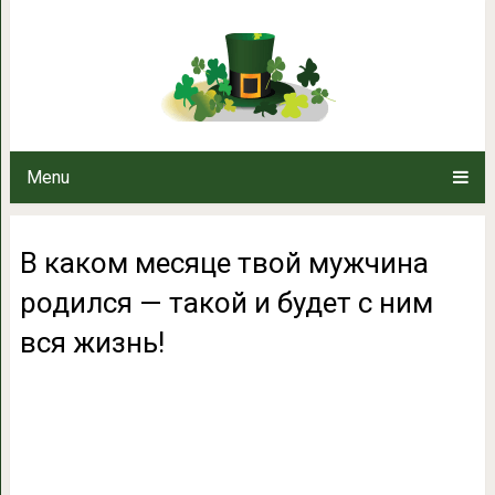
В каком месяце твой мужчина ро
вся жи
Menu
В каком месяце твой мужчина
родился — такой и будет с ним
вся жизнь!