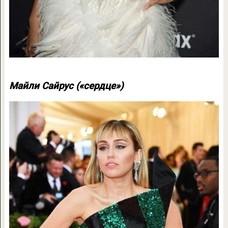
Майли Сайрус («сердце»)