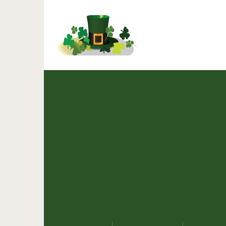
Ученые пояснили, поч
моложе св