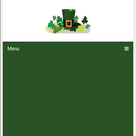
Туннельные синдромы: Что ВАЖН
за компь
Menu