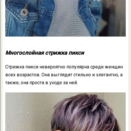
Многослойная стрижка пикси
Стрижка пикси невероятно популярна среди женщин
всех возрастов. Она выглядит стильно и элегантно, а
также, она проста в уходе за ней.