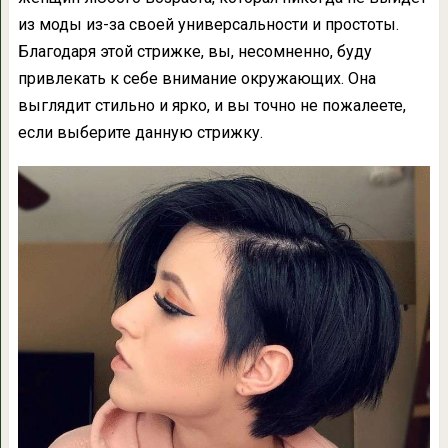
из моды из-за своей универсальности и простоты.
Благодаря этой стрижке, вы, несомненно, буду
привлекать к себе внимание окружающих. Она
выглядит стильно и ярко, и вы точно не пожалеете,
если выберите данную стрижку.