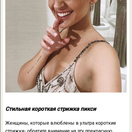
Стильная короткая стрижка пикси
Женщины, которые влюблены в ультра короткие
стрижки- обратите внимание на эту прекрасную