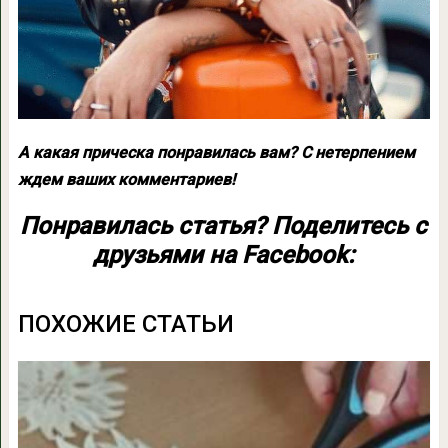
А какая прическа понравилась
вам? С нетерпением
ждем ваших комментариев!
Понравилась статья? Поделитесь с
друзьями на Facebook:
ПОХОЖИЕ СТАТЬИ