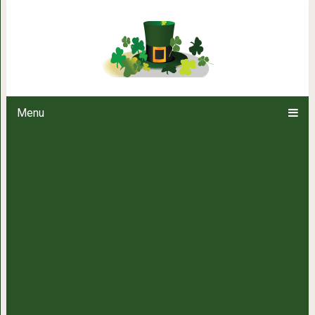
«Стоит ли заводить дворняжку?
рыжего кота и заб
Menu