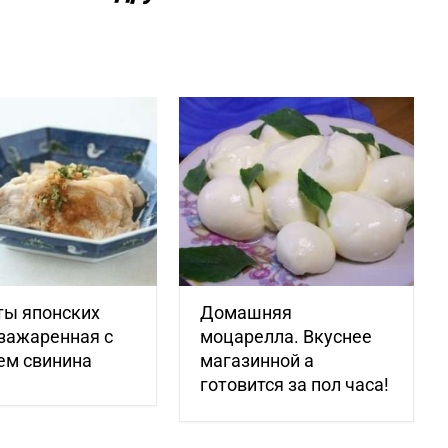
ты японских
Домашняя
зажаренная с
моцарелла. Вкуснее
ем свинина
магазинной а
готовится за пол часа!