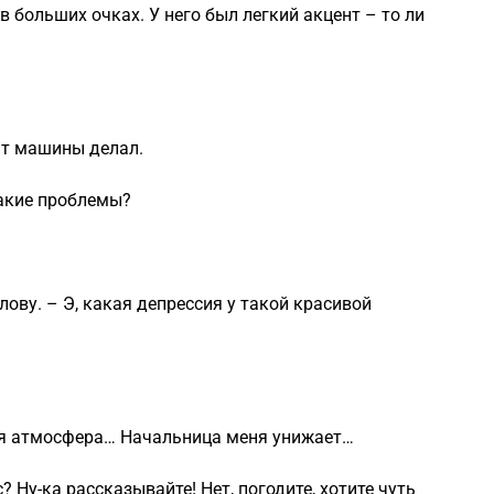
 больших очках. У него был легкий акцент – то ли
нт машины делал.
Какие проблемы?
лову. – Э, какая депрессия у такой красивой
лая атмосфера… Начальница меня унижает…
? Ну-ка рассказывайте! Нет, погодите, хотите чуть