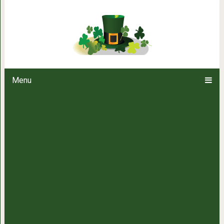
Речь напрямую связана со 
благопо
Menu