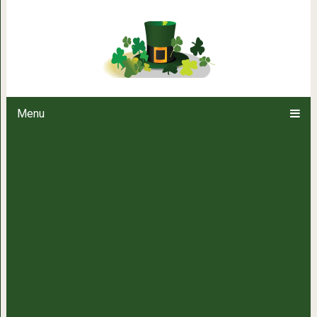
Предприимчивый пёс выпрашивал
но всё испортила под
Menu