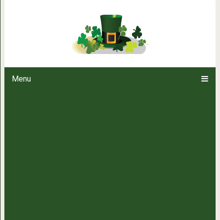
Парень установил в спальне скр
относится к не
Menu