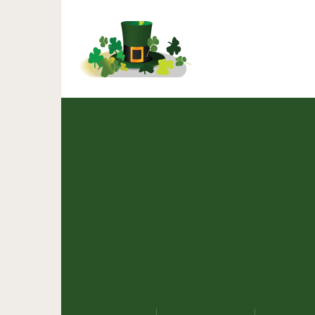
PepsiCo разрабатыв