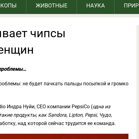
СКОПЫ
ЖИВОТНЫЕ
НАУКА
ПРИ
ывает чипсы
женщин
 проблемы…
роблемы: не будет пачкать пальцы посыпкой и громко
io Индра Нуйи, CEO компании PepsiCo (
одна из
е продукты, как Sandora, Lipton, Pepsi, Чудо,
аботку, над которой сейчас трудится ее команда.