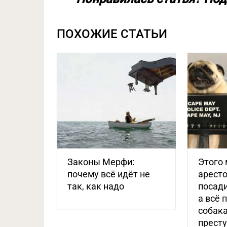
ПОХОЖИЕ СТАТЬИ
Законы Мерфи:
Этого 
почему всё идёт не
аресто
так, как надо
посади
а всё 
собак
прест