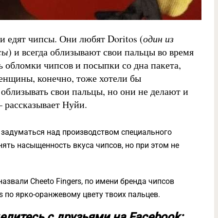
и едят чипсы. Они любят Doritos (
один из
сы
) и всегда облизывают свои пальцы во время
ь обломки чипсов и посыпки со дна пакета,
Женщины, конечно, тоже хотели бы
облизывать свои пальцы, но они не делают и
— рассказывает Нуйи.
 задуматься над производством специального
ять насыщенность вкуса чипсов, но при этом не
азвали Cheeto Fingers, по имени бренда чипсов
tos по ярко-оранжевому цвету твоих пальцев.
елитесь с друзьями на Facebook: