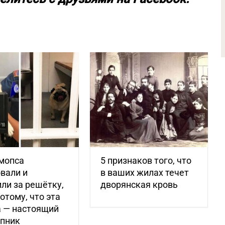
мопса
5 признаков того, что
вали и
в ваших жилах течет
ли за решётку,
дворянская кровь
потому, что эта
а — настоящий
упник