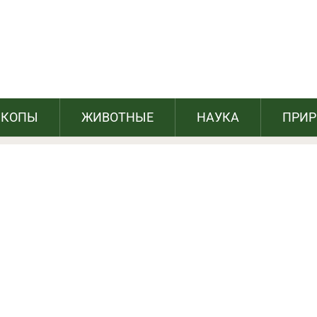
акуль» по венскому рецепту
СКОПЫ
ЖИВОТНЫЕ
НАУКА
ПРИ