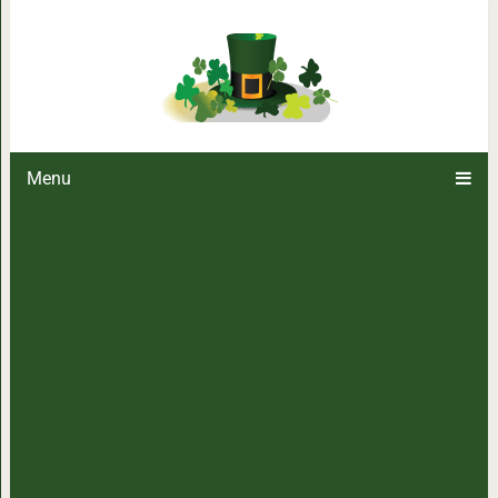
Онкологи удивились: этот сок и
диабет, исцеляет п
Menu