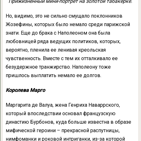
Прижизненный мини-портрет на золотой табакерке.
Но, видимо, это не сильно смущало поклонников
Жозефины, которых было немало среди парижской
знати. Еще до брака с Наполеоном она была
любовницей ряда ведущих политиков, которых,
вероятно, пленила ее ленивая креольская
чувственность. Вместе с тем их отталкивало ее
безудержное транжирство. Наполеону тоже
пришлось выплатить немало ее долгов.
Королева Марго
Маргарита де Валуа, жена Генриха Наваррского,
который впоследствии основал французскую
династию Бурбонов, куда больше известна в образе
мифической героини – прекрасной распутницы,
нимфоманки и роковой интриганки, из-за которой