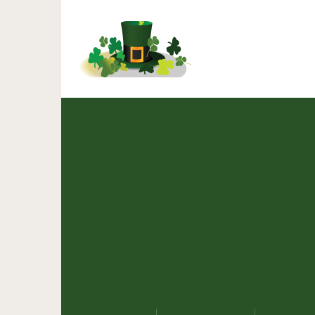
Не избегайте конфликто
разр