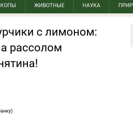
СКОПЫ
ЖИВОТНЫЕ
НАУКА
ПРИ
рчики с лимоном:
 а рассолом
нятина!
банку)