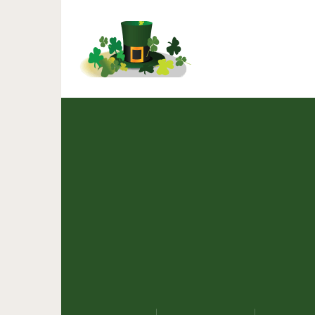
Маринованные огурчи
рассолом 