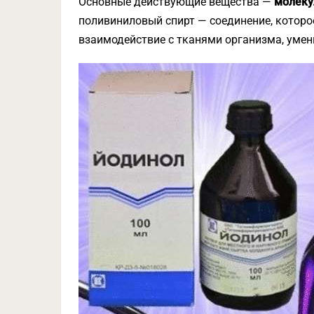
Основные действующие вещества —
молеку
поливиниловый спирт — соединение, которо
взаимодействие с тканями организма, уме