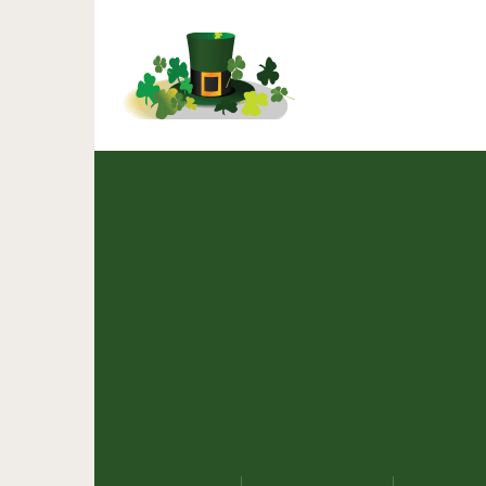
«Йодинол», синий йод: и
опытом. Никаког