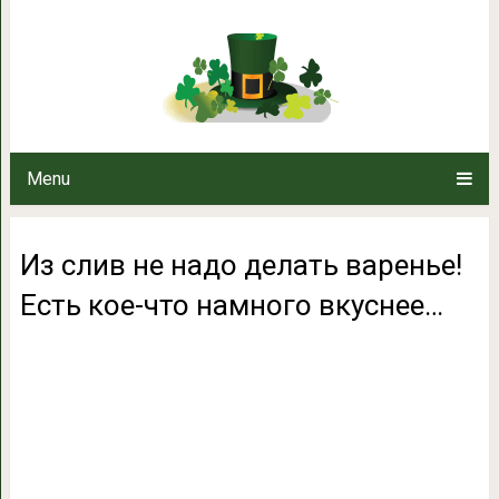
Из слив не надо делать варе
вкусн
Menu
Из слив не надо делать варенье!
Есть кое-что намного вкуснее…