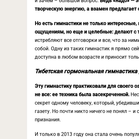
и зачем – большой вопрос.
Ведь «надо» — 
творческую энергию, а взамен предлагает 
Но есть гимнастики не только интересные,
ощущениям, но еще и целебные: делают с 
истребляют все отговорки и все, что за ним
собой. Одну из таких гимнастик я прямо се
доступна в любом возрасте и приносит толь
Тибетская гормональная гимнастика
Эту гимнастику практиковали для своего о
не все: ее техника была засекреченной.
Нес
секрет одному человеку, который, убедившис
газету. Но почти никто ничего не понял – и
признания.
И только в 2013 году она стала очень попу