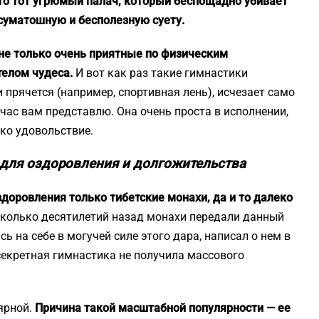
это тот угрюмый палач, который беспощадно убивает
суматошную и бесполезную суету.
 не только очень приятные по физическим
телом чудеса.
И вот как раз такие гимнастики
и прячется (например, спортивная лень), исчезает само
йчас вам представлю. Она очень проста в исполнении,
ко удовольствие.
 для оздоровления и долгожительства
здоровления только тибетские монахи, да и то далеко
колько десятилетий назад монахи передали данный
ь на себе в могучей силе этого дара, написал о нем в
 секретная гимнастика не получила массового
лярной.
Причина такой масштабной популярности — ее