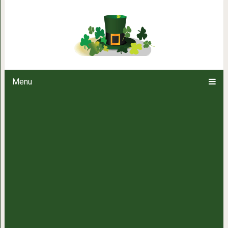
Фотограф на протяжении 10 ле
целью поймать необычные кадры
удивительных совпадений, кото
престижны
Menu