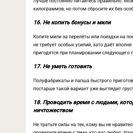
Лучше постоянно питайтесь правильно. Мож
килограммов, но потом сбросите их без осо
16. Не копить бонусы и мили
Копите мили за перелёты или поездки на по
не требует особых усилий, зато даёт вполн
пригодятся при планировании следующего 
17. Не уметь готовить
Полуфабрикаты и лапша быстрого приготовл
постарше такой вариант уже выглядит грус
18. Проводить время с людьми, кото
ничтожеством
Не тратьте силы на тех, кому вы не нравите
проведите время с теми, кто вас любит. На