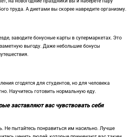
ет, на новогодние праздники вы и наберёте пару
бого труда. А диетами вы скорее навредите организму.
езде, заводите бонусные карты в супермаркетах. Это
е заметную выгоду. Даже небольшие бонусы
путешествия.
ения сгодятся для студентов, но для человека
тно. Научитесь готовить нормальную еду.
рые заставляют вас чувствовать себя
сь. Не пытайтесь понравиться им насильно. Лучше
учитесь ценить людей, которые принимают вас таким,