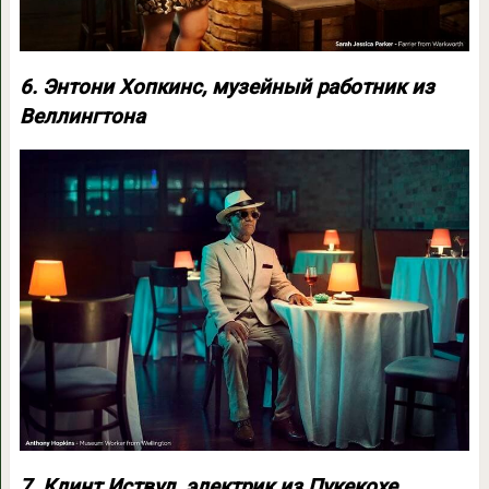
6. Энтони Хопкинс, музейный работник из
Веллингтона
7. Клинт Иствуд, электрик из Пукекохе