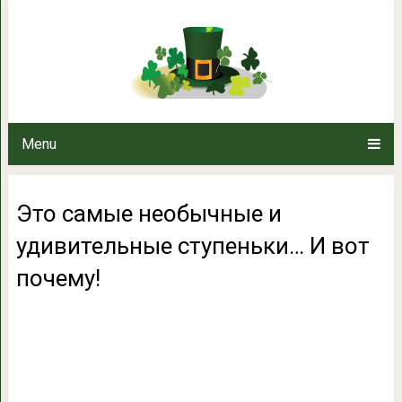
Это самые необычные и удиви
почем
Menu
Это самые необычные и
удивительные ступеньки… И вот
почему!