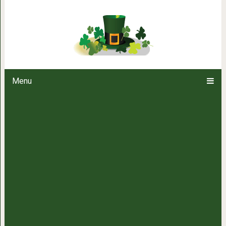
Дачник придумал картофеле
справляется с ц
Menu