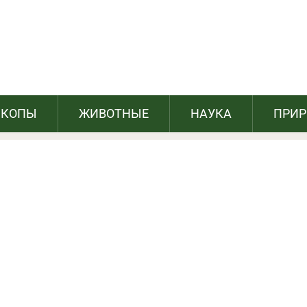
ые вещи, которыми пользовались наши
предки
СКОПЫ
ЖИВОТНЫЕ
НАУКА
ПРИ