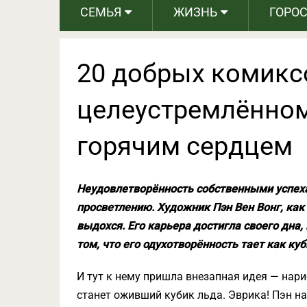
СЕМЬЯ
ЖИЗНЬ
ГОРО
20 добрых комикс
целеустремлённом
горячим сердцем
Неудовлетворённость собственными успех
просветлению. Художник Пэн Вен Вонг, как 
выдохся. Его карьера достигла своего дна,
том, что его одухотворённость тает как куб
И тут к нему пришла внезапная идея — нар
станет оживший кубик льда. Эврика! Пэн н