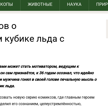
СКОПЫ
ЖИВОТНЫЕ
НАУКА
ПРИ
ов о
 кубике льда с
ами может стать мотиватором, ведущим к
он сам признаётся, к 36 годам осознал, что идейно
 и мужчина гонял в своей голове печальную мысль о
ик льда.
исовать новую серию комиксов, где главным героем
аделил его сознанием, целеустремлённостью,