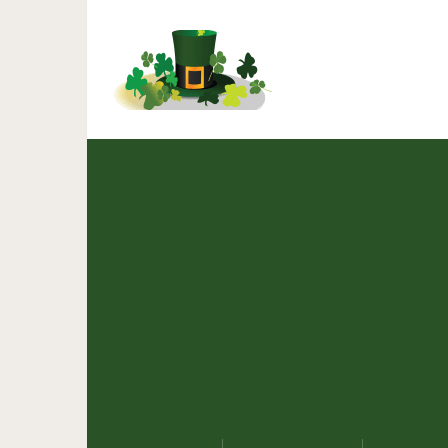
20 добрых комиксов 
г