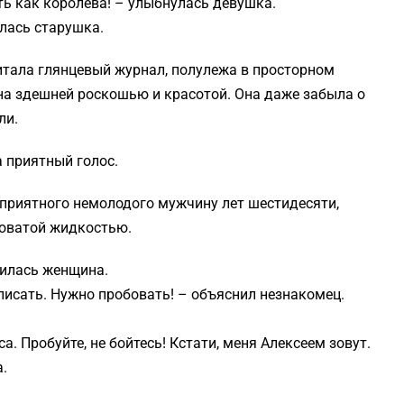
ть как королева! – улыбнулась девушка.
алась старушка.
итала глянцевый журнал, полулежа в просторном
на здешней роскошью и красотой. Она даже забыла о
ли.
 приятный голос.
 приятного немолодого мужчину лет шестидесяти,
новатой жидкостью.
вилась женщина.
писать. Нужно пробовать! – объяснил незнакомец.
а. Пробуйте, не бойтесь! Кстати, меня Алексеем зовут.
.