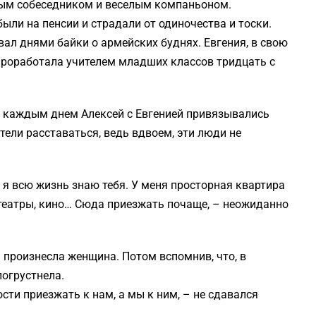
ным собеседником и веселым компаньоном.
ли на пенсии и страдали от одиночества и тоски.
л днями байки о армейских буднях. Евгения, в свою
 проработала учителем младших классов тридцать с
С каждым днем Алексей с Евгенией привязывались
отели расставаться, ведь вдвоем, эти люди не
 я всю жизнь знаю тебя. У меня просторная квартира
 театры, кино… Сюда приезжать почаще, – неожиданно
– произнесла женщина. Потом вспомнив, что, в
погрустнела.
ости приезжать к нам, а мы к ним, – не сдавался