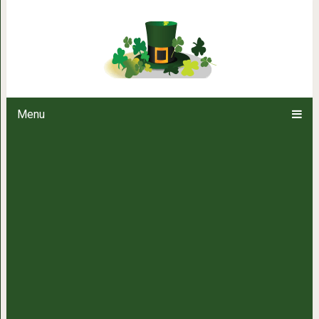
7 правил гигиены, которые н
пользы. От них лу
Menu