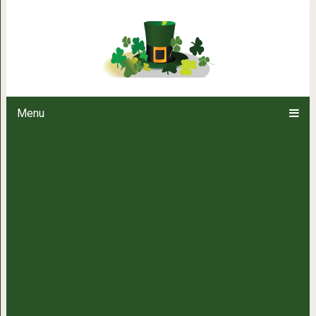
7 анекдотов из жиз
Menu