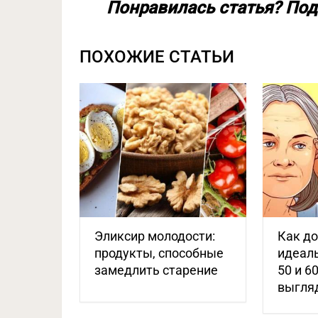
Понравилась статья? Под
ПОХОЖИЕ СТАТЬИ
Эликсир молодости:
Как д
продукты, способные
идеаль
замедлить старение
50 и 6
выгля