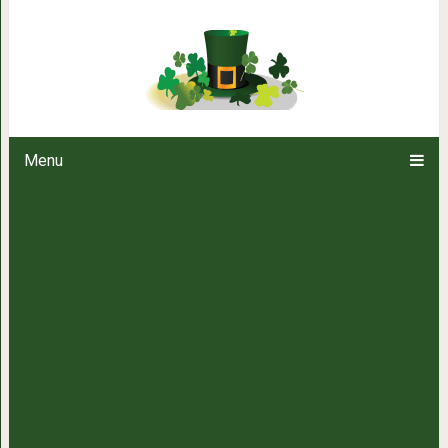
5 крутых идей, где постави
крошечной ван
Menu