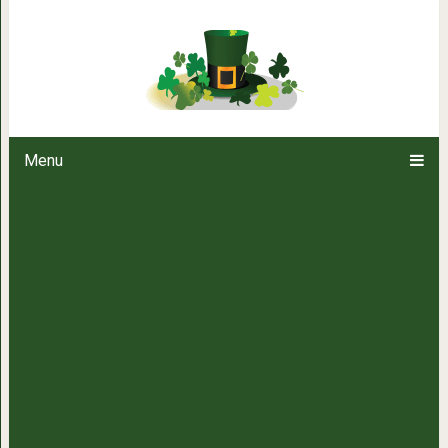
446 км трассы посреди безл
китайцы это
Menu