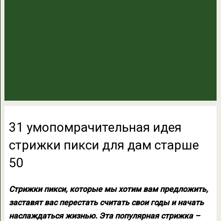
31 умопомрачительная идея
стрижки пикси для дам старше
50
Стрижки пикси, которые мы хотим вам предложить,
заставят вас перестать считать свои годы и начать
наслаждаться жизнью. Эта популярная стрижка –