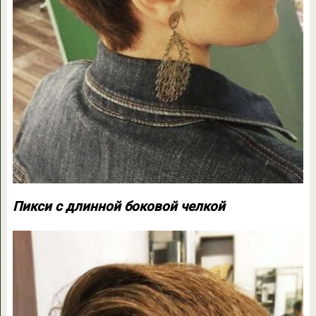
Пикси с длинной боковой челкой