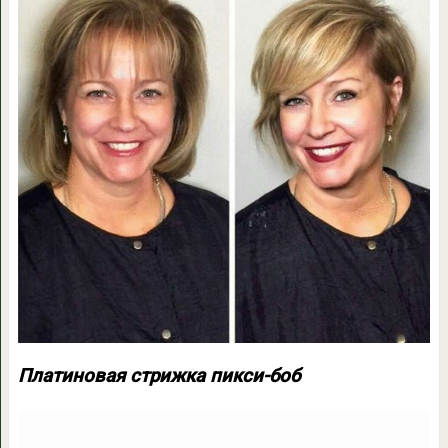
Платиновая стрижка пикси-боб