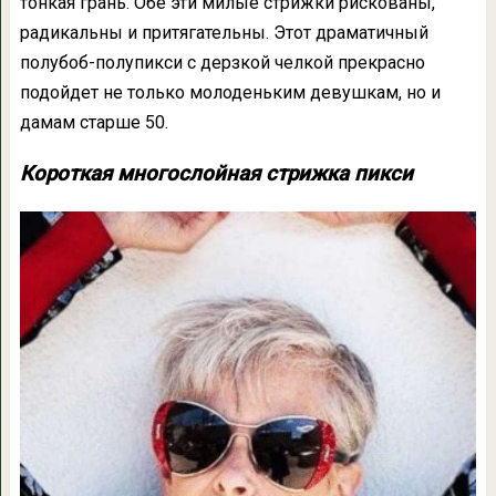
тонкая грань. Обе эти милые стрижки рискованы,
радикальны и притягательны. Этот драматичный
полубоб-полупикси с дерзкой челкой прекрасно
подойдет не только молоденьким девушкам, но и
дамам старше 50.
Короткая многослойная стрижка пикси