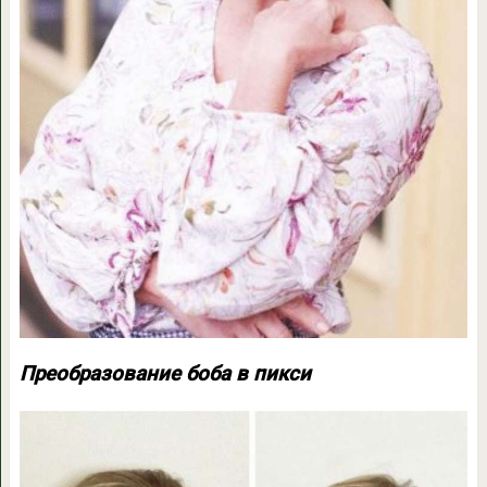
Преобразование боба в пикси