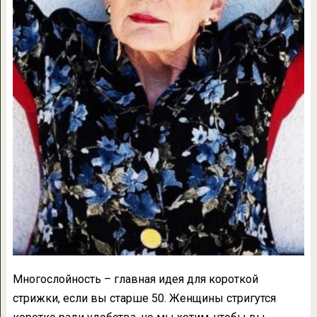
Многослойность – главная идея для короткой
стрижки, если вы старше 50. Женщины стригутся