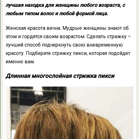
лучшая находка для женщины любого возраста, с
любым типом волос и любой формой лица.
Женская красота вечна. Мудрые женщины знают об
этом и гордятся своим возрастом. Сделать стрижку –
лучший способ подчеркнуть свою вневременную
красоту. Подберите стрижку пикси, которая подойдет
именно вам.
Длинная многослойная стрижка пикси