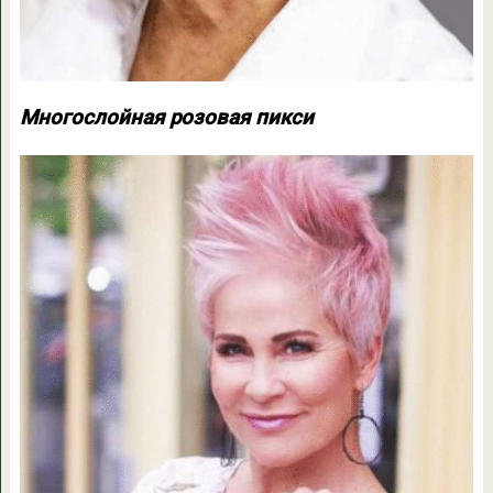
Многослойная розовая пикси