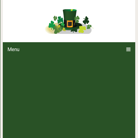
31 умопомрачительная идея ст
50
Menu