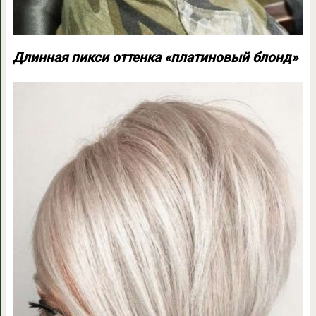
Длинная пикси оттенка «платиновый блонд»