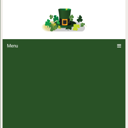
24 факта о суши, о которых н
японской
Menu