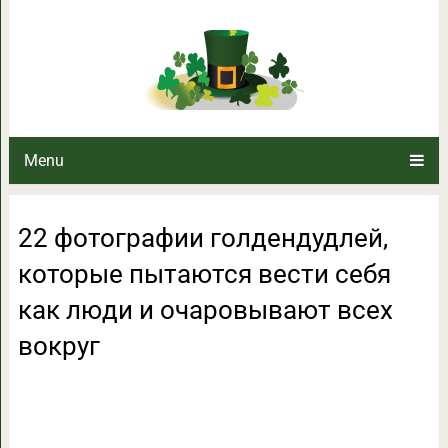
22 фотографии голдендудлей, к
как люди и очаровы
Menu
22 фотографии голдендудлей,
которые пытаются вести себя
как люди и очаровывают всех
вокруг