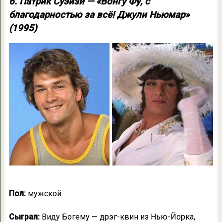
6. Патрик Суэйзи — «Вонгу Фу, с
благодарностью за всё! Джули Ньюмар»
(1995)
Пол:
мужской.
Сыграл:
Виду Богему — дрэг-квин из Нью-Йорка,