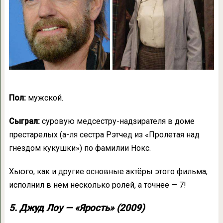
Пол:
мужской.
Сыграл:
суровую медсестру-надзирателя в доме
престарелых (а-ля сестра Рэтчед из «Пролетая над
гнездом кукушки») по фамилии Нокс.
Хьюго, как и другие основные актёры этого фильма,
исполнил в нём несколько ролей, а точнее — 7!
5. Джуд Лоу — «Ярость» (2009)